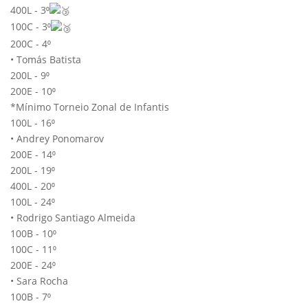
400L - 3⁰
100C - 3⁰
200C - 4⁰
• Tomás Batista
200L - 9⁰
200E - 10⁰
*Mínimo Torneio Zonal de Infantis
100L - 16⁰
• Andrey Ponomarov
200E - 14⁰
200L - 19⁰
400L - 20⁰
100L - 24⁰
• Rodrigo Santiago Almeida
100B - 10⁰
100C - 11⁰
200E - 24⁰
• Sara Rocha
100B - 7⁰