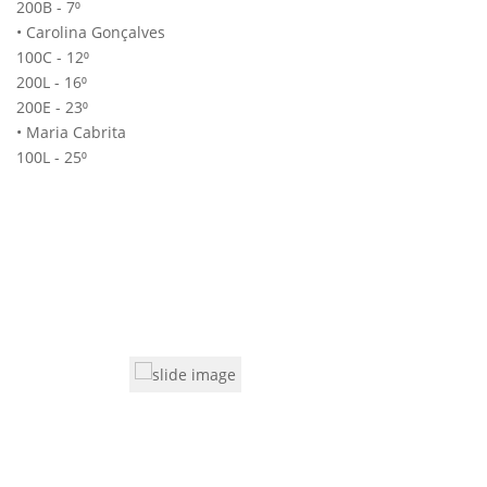
200B - 7⁰
• Carolina Gonçalves
100C - 12⁰
200L - 16⁰
200E - 23⁰
• Maria Cabrita
100L - 25⁰