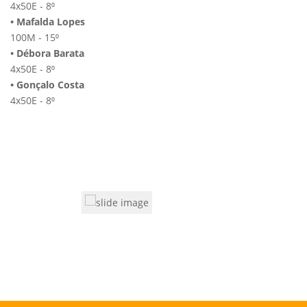
4x50E - 8⁰
• Mafalda Lopes
100M - 15⁰
• Débora Barata
4x50E - 8⁰
• Gonçalo Costa
4x50E - 8⁰