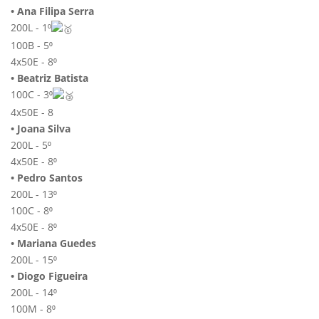
• Ana Filipa Serra
200L - 1⁰
100B - 5⁰
4x50E - 8⁰
• Beatriz Batista
100C - 3⁰
4x50E - 8
• Joana Silva
200L - 5⁰
4x50E - 8⁰
• Pedro Santos
200L - 13⁰
100C - 8⁰
4x50E - 8⁰
• Mariana Guedes
200L - 15⁰
• Diogo Figueira
200L - 14⁰
100M - 8⁰