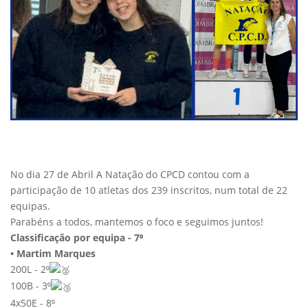
No dia
27 de Abril
A Natação do CPCD contou com a
participação de 10 atletas dos 239 inscritos, num total de 22
equipas.
Parabéns a todos, mantemos o foco e seguimos juntos!
Classificação por equipa - 7⁰
• Martim Marques
200L - 2⁰
100B - 3⁰
4x50E - 8⁰