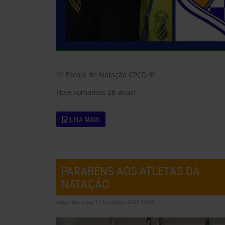
💛 Escola de Natação CPCD 💙
Hoje somamos 28 anos!
LEIA MAIS
PARABÉNS AOS ATLETAS DA
NATAÇÃO
segunda-feira, 17 fevereiro 2025 13:38