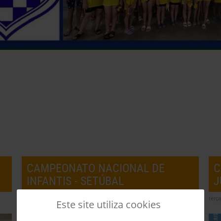
CAMPEONATO NACIONAL DE
C
INFANTIS - SETÚBAL
J
quarta-feira, 31 julho 2024 23:20
terça
Este site utiliza cookies