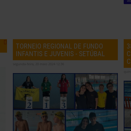
TORNEIO REGIONAL DE FUNDO
3
INFANTIS E JUVENIS - SETÚBAL
C
C
segunda-feira, 20 maio 2024 12:36
quin