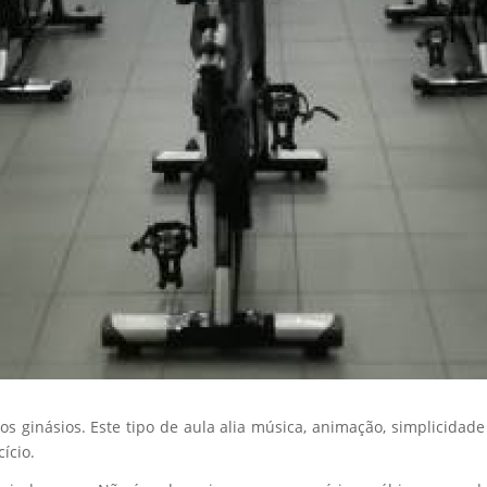
nos ginásios. Este tipo de aula alia música, animação, simplicid
ício.