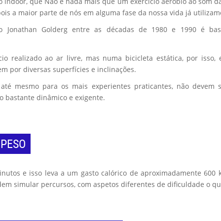
ismo indoor, que Não é nada mais que um exercício aeróbio ao som d
s a maior parte de nós em alguma fase da nossa vida já utilizamo
cano Jonathan Golderg entre as décadas de 1980 e 1990 é bas
o realizado ao ar livre, mas numa bicicleta estática, por isso
em por diversas superfícies e inclinações.
u até mesmo para os mais experientes praticantes, não devem 
no bastante dinâmico e exigente.
 PESO
utos e isso leva a um gasto calórico de aproximadamente 600 kca
 simular percursos, com aspetos diferentes de dificuldade o que f