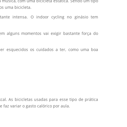
a música, com uma bicicleta estática. Sendo um tipo
s uma bicicleta.
tante intensa. O indoor cycling no ginásio tem
, em alguns momentos vai exigir bastante força do
ser esquecidos os cuidados a ter, como uma boa
l. As bicicletas usadas para esse tipo de prática
az variar o gasto calórico por aula.