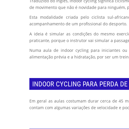
Traduzido do inglês, indoor cycling significa cicl
de movimento que não é novidade para ninguém, poi
Esta modalidade criada pelo ciclista sul-afri
acompanhamento de um profissional do desporto.
A ideia é simular as condições do mesmo exercíci
praticante, porque o instrutor vai simular a passag
Numa aula de indoor cycling para iniciantes o
alimentação prévia e a hidratação, por ser um trei
INDOOR CYCLING PARA PERDA DE
Em geral as aulas costumam durar cerca de 45 min
contam com algumas variações de velocidade e podem