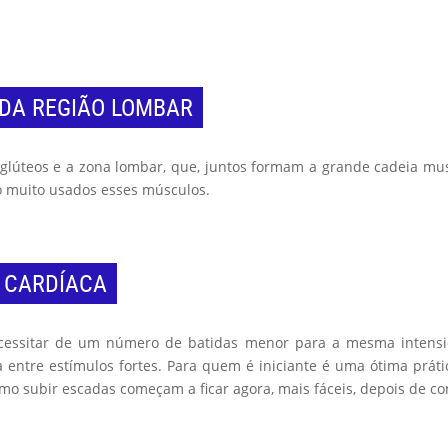
 DA REGIÃO LOMBAR
 glúteos e a zona lombar, que, juntos formam a grande cadeia musc
ão muito usados esses músculos.
 CARDÍACA
cessitar de um número de batidas menor para a mesma intensida
ntre estímulos fortes. Para quem é iniciante é uma ótima prátic
mo subir escadas começam a ficar agora, mais fáceis, depois de co