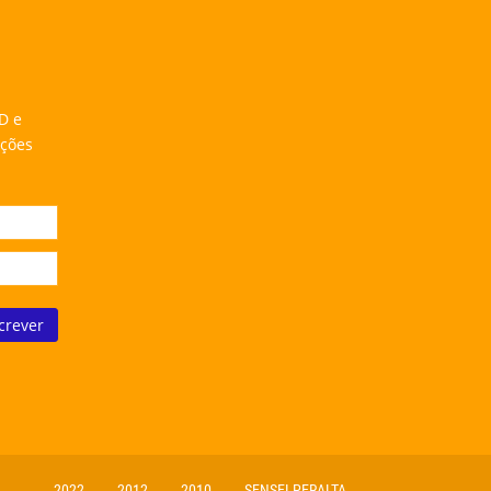
D e
ações
2022
2012
2010
SENSEI PERALTA