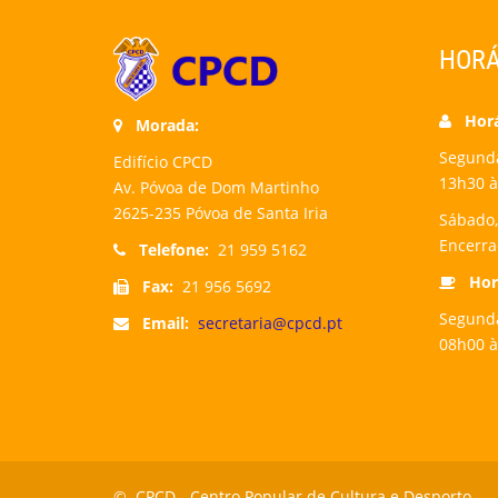
HORÁ
Horár
Morada:
Segunda-
Edifício CPCD
13h30 à
Av. Póvoa de Dom Martinho
2625-235 Póvoa de Santa Iria
Sábado,
Encerr
Telefone:
21 959 5162
Horá
Fax:
21 956 5692
Segunda
Email:
secretaria@cpcd.pt
08h00 à
© CPCD -
Centro Popular de Cultura e Desporto