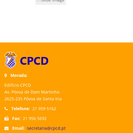
Morada:
Edifício CPCD
Av. Póvoa de Dom Martinho
2625-235 Póvoa de Santa Iria
Telefone:
21 959 5162
Fax:
21 956 5692
Email:
secretaria@cpcd.pt