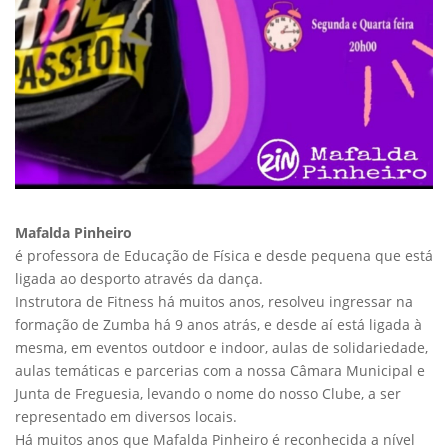
Mafalda Pinheiro
é professora de Educação de Física e desde pequena que está
ligada ao desporto através da dança.
Instrutora de Fitness há muitos anos, resolveu ingressar na
formação de Zumba há 9 anos atrás, e desde aí está ligada à
mesma, em eventos outdoor e indoor, aulas de solidariedade,
aulas temáticas e parcerias com a nossa Câmara Municipal e
Junta de Freguesia, levando o nome do nosso Clube, a ser
representado em diversos locais.
Há muitos anos que Mafalda Pinheiro é reconhecida a nível