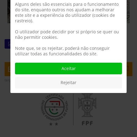
Alguns deles são essenciais para o funcionamento
do site, enquanto outros nos ajudam a melhorar
este
site
e a experiência do utilizador (cookies de
rastreio).
O utilizador pode decidir por si próprio se quer ou
não permitir cookies.
LEIA MAIS
Note que, se os rejeitar, poderá não conseguir
utilizar todas as funcionalidades do
site
.
ESCOLA DE FUTSAL 2 ESTRELAS
Aceitar
terça-feira, 30 maio 2023 19:14
Rejeitar