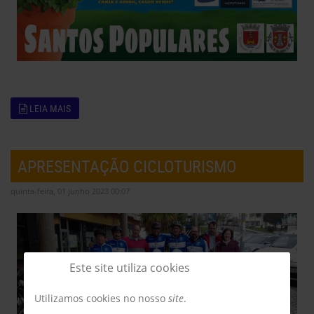
LEIA MAIS
APRESENTAÇÃO CICLOTURISMO
quinta-feira, 01 junho 2023 00:07
Este site utiliza cookies
Utilizamos cookies no nosso
site
.