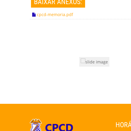
BAIXAR ANEXOS:
cpcd-memoria.pdf
HORÁ