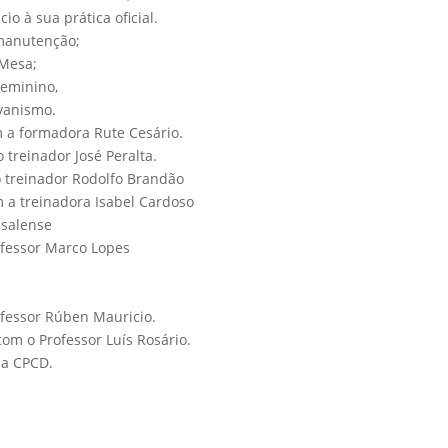
io à sua prática oficial.
 manutenção;
 Mesa;
Feminino,
vanismo.
 a formadora Rute Cesário.
 treinador José Peralta.
o treinador Rodolfo Brandão
 a treinadora Isabel Cardoso
asalense
fessor Marco Lopes
ofessor Rúben Mauricio.
om o Professor Luís Rosário.
sa CPCD.