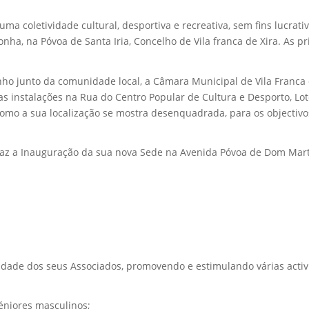
ma coletividade cultural, desportiva e recreativa, sem fins lucrat
nha, na Póvoa de Santa Iria, Concelho de Vila franca de Xira. As p
 junto da comunidade local, a Câmara Municipal de Vila Franca d
s instalações na Rua do Centro Popular de Cultura e Desporto, Lot
 como a sua localização se mostra desenquadrada, para os objecti
faz a Inauguração da sua nova Sede na Avenida Póvoa de Dom Martin
ade dos seus Associados, promovendo e estimulando várias activi
éniores masculinos;