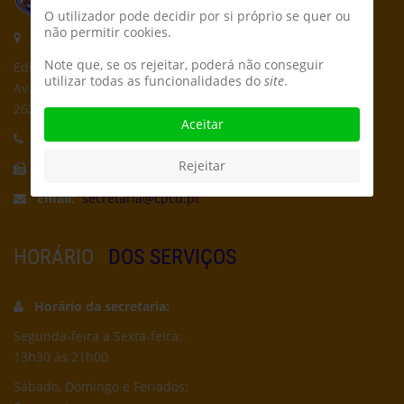
O utilizador pode decidir por si próprio se quer ou
não permitir cookies.
Morada:
Note que, se os rejeitar, poderá não conseguir
Edifício CPCD
utilizar todas as funcionalidades do
site
.
Av. Póvoa de Dom Martinho
2625-235 Póvoa de Santa Iria
Aceitar
Telefone:
21 959 5162
Rejeitar
Fax:
21 956 5692
Email:
secretaria@cpcd.pt
HORÁRIO
DOS SERVIÇOS
Horário da secretaria:
Segunda-feira a Sexta-feira:
13h30 às 21h00
Sábado, Domingo e Feriados: