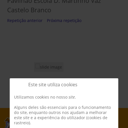
Pavilhão Escola D. Martinho Vaz
Castelo Branco
Repetição anterior
Próxima repetição
Este site utiliza cookies
Utilizamos cookies no nosso
site
.
Alguns deles são essenciais para o funcionamento
do site, enquanto outros nos ajudam a melhorar
este
site
e a experiência do utilizador (cookies de
rastreio).