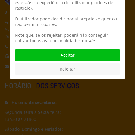
este
site
e a experiência do utilizador (cookies de
rastreio).
Morada:
O utilizador pode decidir por si próprio se quer ou
Edifício CPCD
não permitir cookies.
Av. Póvoa de Dom Martinho
Note que, se os rejeitar, poderá não conseguir
2625-235 Póvoa de Santa Iria
utilizar todas as funcionalidades do
site
.
Telefone:
21 959 5162
Aceitar
Fax:
21 956 5692
Email:
secretaria@cpcd.pt
Rejeitar
HORÁRIO
DOS SERVIÇOS
Horário da secretaria:
Segunda-feira a Sexta-feira:
13h30 às 21h00
Sábado, Domingo e Feriados: