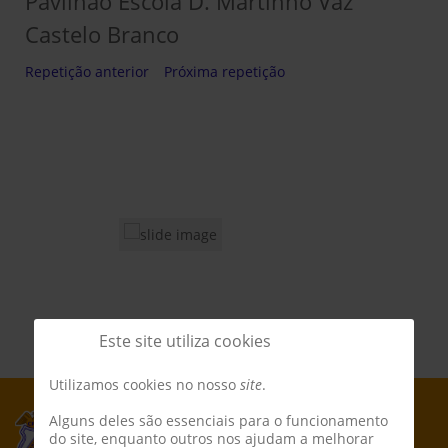
Pavilhão Escola D. Martinho Vaz
Castelo Branco
Repetição anterior
Próxima repetição
Este site utiliza cookies
Utilizamos cookies no nosso
site
.
Alguns deles são essenciais para o funcionamento
do site, enquanto outros nos ajudam a melhorar