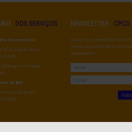
RIO
DOS SERVIÇOS
NEWSLETTER
CPCD
io da secretaria:
Subscreva a newsletter do CPC
receba actualizações e inform
feira a Sexta-feira:
importantes
s 21h00
 Domingo e Feriados:
ado
rio do Bar:
-feira a Domingo:
s 23h00