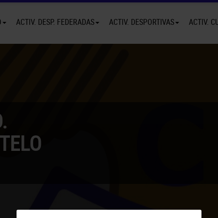
O
ACTIV. DESP. FEDERADAS
ACTIV. DESPORTIVAS
ACTIV. C
.
TELO