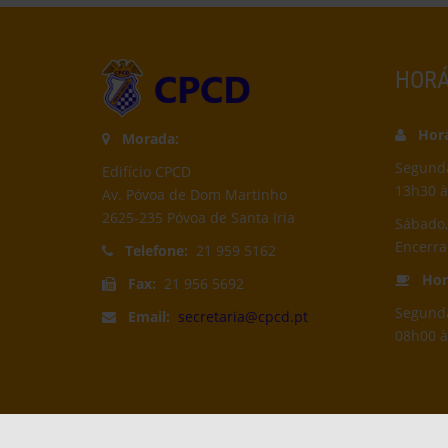
HORÁ
Horár
Morada:
Segunda-
Edifício CPCD
13h30 à
Av. Póvoa de Dom Martinho
2625-235 Póvoa de Santa Iria
Sábado,
Encerr
Telefone:
21 959 5162
Horá
Fax:
21 956 5692
Segunda
Email:
secretaria@cpcd.pt
08h00 à