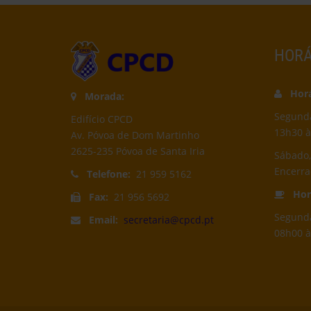
HORÁ
Horár
Morada:
Segunda-
Edifício CPCD
13h30 à
Av. Póvoa de Dom Martinho
2625-235 Póvoa de Santa Iria
Sábado,
Encerr
Telefone:
21 959 5162
Horá
Fax:
21 956 5692
Segunda
Email:
secretaria@cpcd.pt
08h00 à