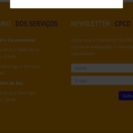
RIO
DOS SERVIÇOS
NEWSLETTER
CPCD
io da secretaria:
Subscreva a newsletter do CPC
receba actualizações e inform
feira a Sexta-feira:
importantes
s 21h00
 Domingo e Feriados:
ado
rio do Bar:
-feira a Domingo:
s 23h00