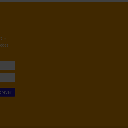
D e
ações