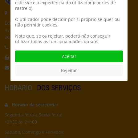
este
site
e a experiência do utilizador (cookies de
rastreio).
Morada:
O utilizador pode decidir por si próprio se quer ou
Edifício CPCD
não permitir cookies.
Av. Póvoa de Dom Martinho
Note que, se os rejeitar, poderá não conseguir
2625-235 Póvoa de Santa Iria
utilizar todas as funcionalidades do
site
.
Telefone:
21 959 5162
Aceitar
Fax:
21 956 5692
Email:
secretaria@cpcd.pt
Rejeitar
HORÁRIO
DOS SERVIÇOS
Horário da secretaria:
Segunda-feira a Sexta-feira:
13h30 às 21h00
Sábado, Domingo e Feriados: