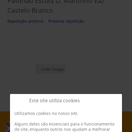
Pavilhão Escola D. Martinho Vaz
Castelo Branco
Repetição anterior
Próxima repetição
Este site utiliza cookies
Utilizamos cookies no nosso
site
.
Alguns deles são essenciais para o funcionamento
do site, enquanto outros nos ajudam a melhorar