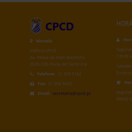
HORÁ
Horár
Morada:
Segunda-
Edifício CPCD
13h30 à
Av. Póvoa de Dom Martinho
2625-235 Póvoa de Santa Iria
Sábado,
Encerr
Telefone:
21 959 5162
Horá
Fax:
21 956 5692
Segunda
Email:
secretaria@cpcd.pt
08h00 à