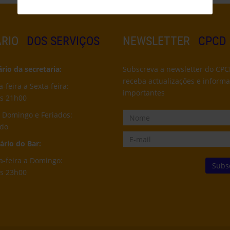
RIO
DOS SERVIÇOS
NEWSLETTER
CPCD
io da secretaria:
Subscreva a newsletter do CPC
receba actualizações e inform
feira a Sexta-feira:
importantes
s 21h00
 Domingo e Feriados:
ado
rio do Bar:
-feira a Domingo:
s 23h00