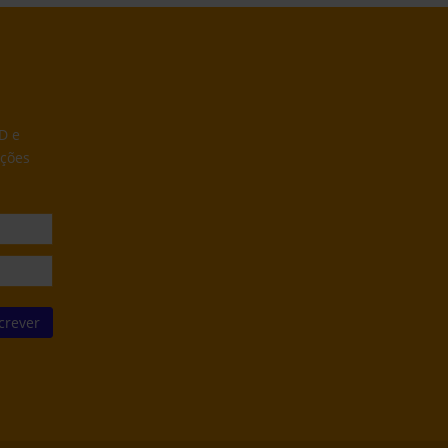
D e
ações