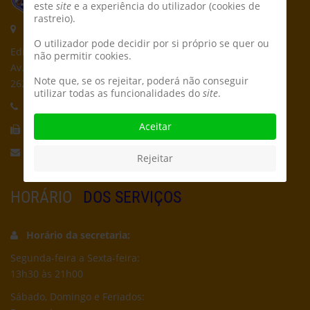
este
site
e a experiência do utilizador (cookies de
rastreio).
Morada:
O utilizador pode decidir por si próprio se quer ou
Edifício CPCD
não permitir cookies.
Av. Póvoa de Dom Martinho
Note que, se os rejeitar, poderá não conseguir
2625-235 Póvoa de Santa Iria
utilizar todas as funcionalidades do
site
.
Telefone:
21 959 5162
Aceitar
Fax:
21 956 5692
Email:
secretaria@cpcd.pt
Rejeitar
HORÁRIO
DOS SERVIÇOS
Horário da secretaria:
Segunda-feira a Sexta-feira:
13h30 às 21h00
Sábado, Domingo e Feriados: