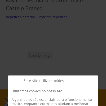
Pavilhão Escola D. Martinho Vaz
Castelo Branco
Repetição anterior
Próxima repetição
Este site utiliza cookies
Utilizamos cookies no nosso
site
.
Alguns deles são essenciais para o funcionamento
do site, enquanto outros nos ajudam a melhorar