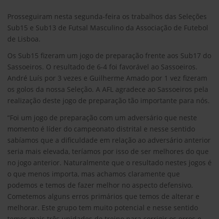
Prosseguiram nesta segunda-feira os trabalhos das Seleções
Sub15 e Sub13 de Futsal Masculino da Associação de Futebol
de Lisboa.
Os Sub15 fizeram um jogo de preparação frente aos Sub17 do
Sassoeiros. O resultado de 6-4 foi favorável ao Sassoeiros.
André Luís por 3 vezes e Guilherme Amado por 1 vez fizeram
os golos da nossa Seleção. A AFL agradece ao Sassoeiros pela
realização deste jogo de preparação tão importante para nós.
“Foi um jogo de preparação com um adversário que neste
momento é líder do campeonato distrital e nesse sentido
sabíamos que a dificuldade em relação ao adversário anterior
seria mais elevada, teríamos por isso de ser melhores do que
no jogo anterior. Naturalmente que o resultado nestes jogos é
o que menos importa, mas achamos claramente que
podemos e temos de fazer melhor no aspecto defensivo.
Cometemos alguns erros primários que temos de alterar e
melhorar. Este grupo tem muito potencial e nesse sentido
temos mais três unidades de treino para corrigir os erros e