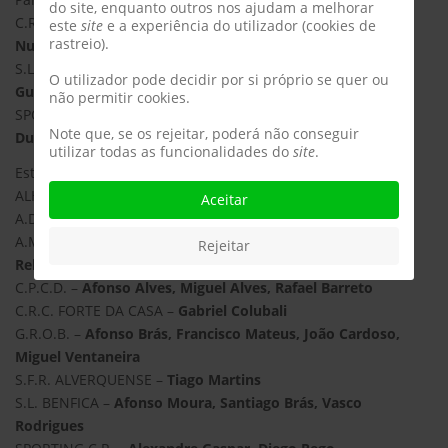
do site, enquanto outros nos ajudam a melhorar
C.R. LEÕES PORTO SALVO –
Gonçalo Crispim, Guilherme
este
site
e a experiência do utilizador (cookies de
rastreio).
Nunes, Vasco Lemos
S.L. BENFICA –
André Luís, Diego Ferreira, Dinis Paulo e
O utilizador pode decidir por si próprio se quer ou
Guilherme Amado
não permitir cookies.
SPORTING C.P. –
Duarte Cardoso, Raúl Esteves, Ricardo
Note que, se os rejeitar, poderá não conseguir
Duarte, Rodrigo Firmino, Tiago Quinta
utilizar todas as funcionalidades do
site
.
Estiveram no treino dos Sub13 os seguintes atletas:
ALHANDRA S.C. –
Gustavo Casinha
Aceitar
A.D.R. TIRES FUTSAL –
Breno Xavier
A.M. PORTELA –
Duarte Ribeiro, Francisco Dias, Guilherme
Rejeitar
Relvas
C.P.C.D. –
Afonso Alves, Miguel Alves, Rafael Barreto
C.R.C. FORTE DA CASA –
Gabriel Colubali
G.R.O.B. –
Afonso Brás, Francisco Mateus, João Cardoso,
Miguel Ventaneira
S.F.R. ALVERQUENSE –
Tiago Martins
S.L. BENFICA –
Afonso Moura, Santiago Brás, Vasco
Rodrigues