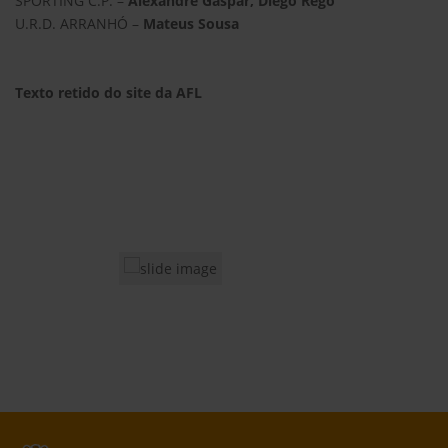
SPORTING C.P. –
Alexandre Gaspar, Diego Rego
U.R.D. ARRANHÓ –
Mateus Sousa
Texto retido do site da AFL