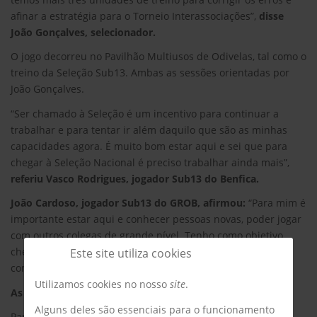
afinar a estratégia para o Torneio Interassociações”,
disse
João Gonçalves, selecionador.
O jogo decorreu no Pavilhão Multiusos de Odivelas, tal como o
treino da Seleção Sub13. Ambas as sessões orientadas por
João Gonçalves.
“Ser chamado à Seleção é um incentivo para continuar a
trabalhar e para tentar ir além daquilo que são as minhas
capacidades agora. É muito bom estar aqui e sei que para
chegar à Seleção Nacional é preciso trabalhar ainda mais”,
referiu Vasco Rodrigues, jogador Sub13 do Benfica.
João Cardoso, jogador Sub13 do GROB, afirmou:
“Para mim é
importante estar aqui e conhecer pessoas novas, poder jogar
com outros colegas de grande nível. Tenho como objetivo
chegar sempre mais acima e para isso sei que tenho de
Este site utiliza cookies
continuar a trabalhar”.
Utilizamos cookies no nosso
site
.
As duas Seleções voltam ao trabalho na segunda-feira.
Alguns deles são essenciais para o funcionamento
Participaram no jogo dos Sub15 os seguintes jogadores: