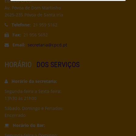
Edifício CPCD
Av. Póvoa de Dom Martinho
2625-235 Póvoa de Santa Iria
Telefone:
21 959 5162
Fax:
21 956 5692
Email:
secretaria@cpcd.pt
HORÁRIO
DOS SERVIÇOS
Horário da secretaria:
Segunda-feira a Sexta-feira:
13h30 às 21h00
Sábado, Domingo e Feriados:
Encerrado
Horário do Bar:
Segunda-feira a Domingo: