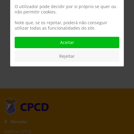
O utilizador pode decidir por si próprio se quer ou
não permitir cookies.
Note que, se os rejeitar, poderá não conseguir
utilizar todas as funcionalidades do
site
.
Aceitar
Rejeitar
Morada:
Edifício CPCD