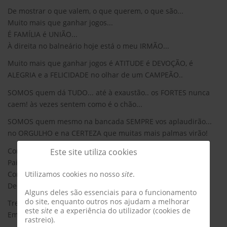
De mostrar o que valem, o que querem, o que são...
Muito mais que ganhar jogos...
É FAMÍLIA é UNIÃO...
À direita no balneário hoje está o meu IRMÃO...
Muito mais que ganhar jogos é ATITUDE é DEVOÇÃO, é
ALEGRIA e a FELICIDADE no olhar de um CAMPEÃO..
SOMOS quem dá TUDO... até à exaustão.. os FORTES nunca
caem! às vezes sentem como é o chão...
SOMOS quem mesmo na bancada SEMPRE vos aplaudirão...
no ORGULHO e na CERTEZA que muitas mais palmas virão!
Compromisso ⚽
Este site utiliza cookies
Paixão ⚽
Confiança ⚽
Utilizamos cookies no nosso
site
.
Dedicação ⚽
Alguns deles são essenciais para o funcionamento
do site, enquanto outros nos ajudam a melhorar
Treinador Estagiário
este
site
e a experiência do utilizador (cookies de
Emanuel Santos
rastreio).