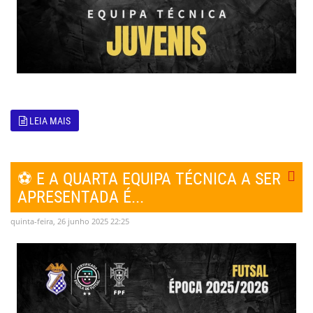
LEIA MAIS
⚽ E A QUARTA EQUIPA TÉCNICA A SER
APRESENTADA É...
quinta-feira, 26 junho 2025 22:25