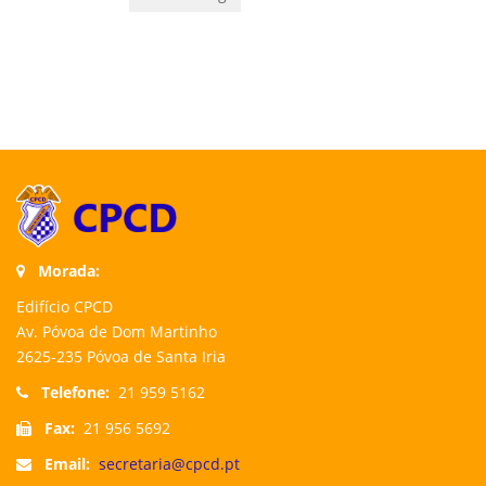
Morada:
Edifício CPCD
Av. Póvoa de Dom Martinho
2625-235 Póvoa de Santa Iria
Telefone:
21 959 5162
Fax:
21 956 5692
Email:
secretaria@cpcd.pt