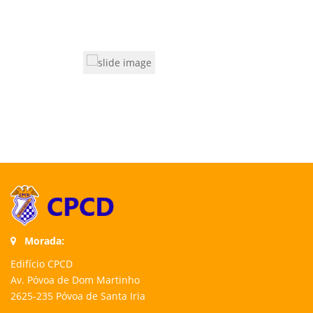
Morada:
Edifício CPCD
Av. Póvoa de Dom Martinho
2625-235 Póvoa de Santa Iria