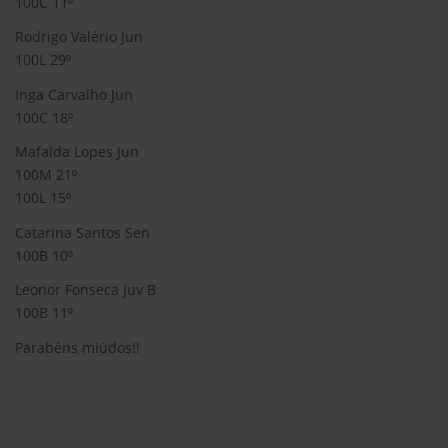
100C 11⁰
Rodrigo Valério Jun
100L 29⁰
Inga Carvalho Jun
100C 18⁰
Mafalda Lopes Jun
100M 21⁰
100L 15⁰
Catarina Santos Sen
100B 10⁰
Leonor Fonseca Juv B
100B 11⁰
Parabéns miúdos!!