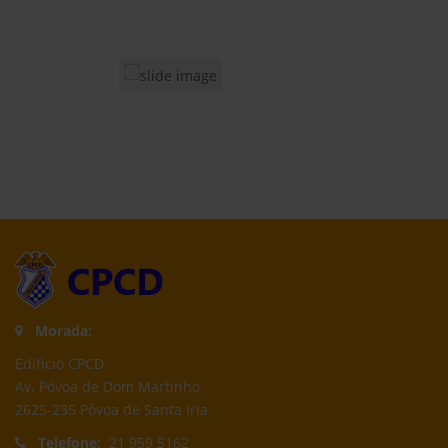
Morada:
Edifício CPCD
Av. Póvoa de Dom Martinho
2625-235 Póvoa de Santa Iria
Telefone:
21 959 5162