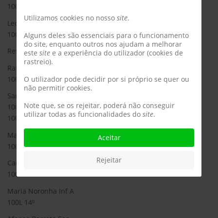
100L 10⁰
Utilizamos cookies no nosso
site
.
Leonor Neves Sen
100L 8⁰
Alguns deles são essenciais para o funcionamento
do site, enquanto outros nos ajudam a melhorar
Resultados nas provas do apuramento:
este
site
e a experiência do utilizador (cookies de
rastreio).
Rafael Marques Inf A
100L 25⁰
O utilizador pode decidir por si próprio se quer ou
não permitir cookies.
Santiago Martins Inf A
Note que, se os rejeitar, poderá não conseguir
100L 17⁰
utilizar todas as funcionalidades do
site
.
100C 11⁰
Maria Francisca Inf B
Aceitar
100L 14⁰
Rejeitar
Carolina Marques Inf B
100L 15⁰
Maria Noronha Inf A
100L 14⁰