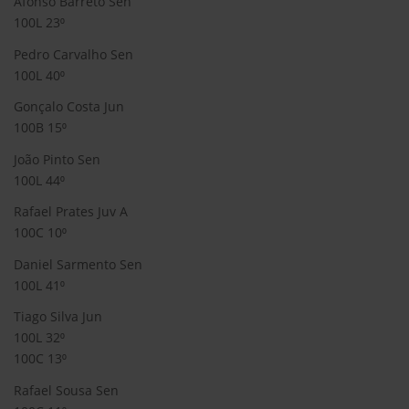
Afonso Barreto Sen
100L 23⁰
Pedro Carvalho Sen
100L 40⁰
Gonçalo Costa Jun
100B 15⁰
João Pinto Sen
100L 44⁰
Rafael Prates Juv A
100C 10⁰
Daniel Sarmento Sen
100L 41⁰
Tiago Silva Jun
100L 32⁰
100C 13⁰
Rafael Sousa Sen