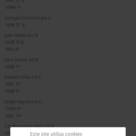
100C 2⁰ 🥈
100M 5⁰
Gonçalo Carneiro Juv A
100B 2⁰ 🥈
João Neves Juv B
100B 3⁰🥉
100L 8⁰
Sara Rocha Inf B
100B 7⁰
Rafaela Silva Inf A
100C 7⁰
100B 9⁰
Diogo Figueira Jun
100M 6⁰
100L 14⁰
Carolina Gonçalves Inf B
100M 5⁰
Este site utiliza cookies