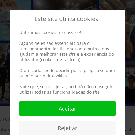
Este site utiliza cookies
Utilizamos cookies no nosso
site
.
Alguns deles são essenciais para o
funcionamento do site, enquanto outros nos
ajudam a melhorar este
site
e a experiência do
utilizador (cookies de rastreio).
O utilizador pode decidir por si próprio se quer
ou não permitir cookies.
Note que, se os rejeitar, poderá não conseguir
utilizar todas as funcionalidades do
site
.
Aceitar
a Penteada Funchal
Rejeitar
ato Nacional de Juvenis e Absolutos, Open de Portugal - Piscina d