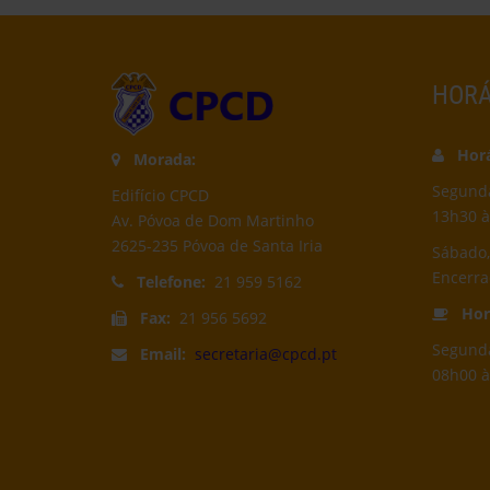
HORÁ
Horár
Morada:
Segunda-
Edifício CPCD
13h30 à
Av. Póvoa de Dom Martinho
2625-235 Póvoa de Santa Iria
Sábado,
Encerr
Telefone:
21 959 5162
Horá
Fax:
21 956 5692
Segunda
Email:
secretaria@cpcd.pt
08h00 à