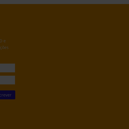
D e
ações