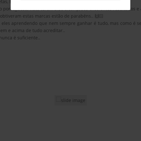
s, Beatriz Batista Juvenil B e Gonçalo Costa Junior..
o portuguesa, visto terem sido alcançados excelentes resultados e
 obtiveram estas marcas estão de parabéns.. 🙌🏻
 eles aprendendo que nem sempre ganhar é tudo, mas como é sem
em e acima de tudo acreditar..
nunca é suficiente..