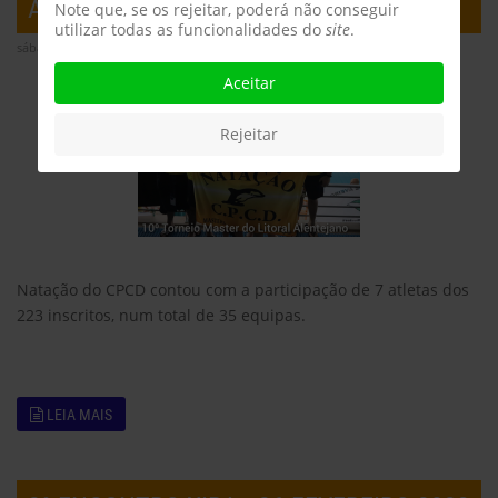
ALENTEJANO
Note que, se os rejeitar, poderá não conseguir
utilizar todas as funcionalidades do
site
.
sábado, 25 março 2023 10:04
Aceitar
Rejeitar
Natação do CPCD contou com a participação de 7 atletas dos
223 inscritos, num total de 35 equipas.
LEIA MAIS