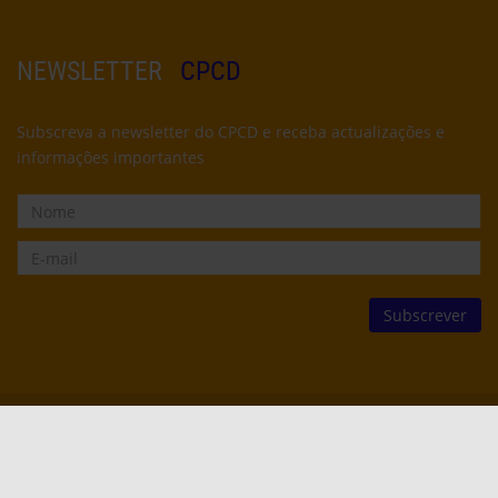
NEWSLETTER
CPCD
Subscreva a newsletter do CPCD e receba actualizações e
informações importantes
© CPCD -
Centro Popular de Cultura e Desporto
2022
2012
2010
SENSEI PERALTA