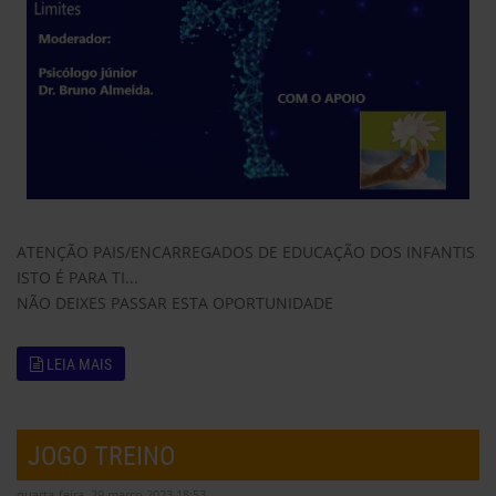
ATENÇÃO PAIS/ENCARREGADOS DE EDUCAÇÃO DOS INFANTIS
ISTO É PARA TI...
NÃO DEIXES PASSAR ESTA OPORTUNIDADE
LEIA MAIS
JOGO TREINO
quarta-feira, 29 março 2023 18:53