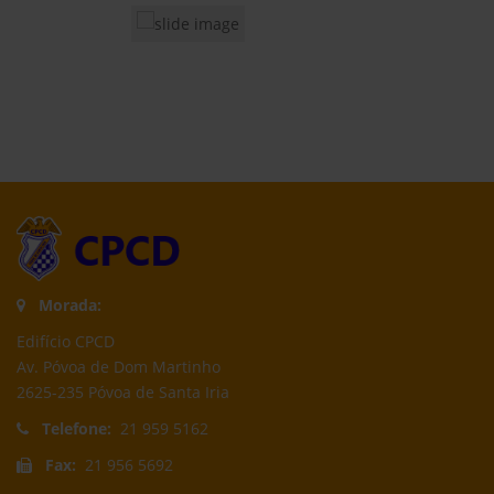
Morada:
Edifício CPCD
Av. Póvoa de Dom Martinho
2625-235 Póvoa de Santa Iria
Telefone:
21 959 5162
Fax:
21 956 5692