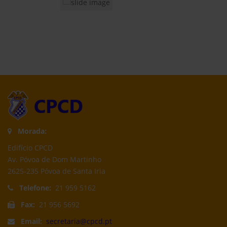
Morada:
Edifício CPCD
Av. Póvoa de Dom Martinho
2625-235 Póvoa de Santa Iria
Telefone:
21 959 5162
Fax:
21 956 5692
Email:
secretaria@cpcd.pt