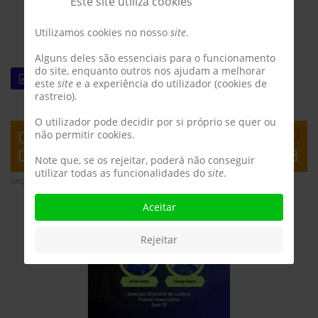
Este site utiliza cookies
Utilizamos cookies no nosso
site
.
Alguns deles são essenciais para o funcionamento
do site, enquanto outros nos ajudam a melhorar
LEIA MAIS
este
site
e a experiência do utilizador (cookies de
rastreio).
O utilizador pode decidir por si próprio se quer ou
CONVOCATÓRIA PARA SELEÇÃO
não permitir cookies.
DISTRITAL DE LISBOA DE FUTSAL SUB-13
Note que, se os rejeitar, poderá não conseguir
utilizar todas as funcionalidades do
site
.
terça-feira, 07 janeiro 2025 14:29
Aceitar
Rejeitar