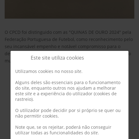
O CPCD foi distinguido com as "QUINAS DE OURO 2024" pela
Federação Portuguesa de Futebol, como reconhecimento pelo
seu incansável empenho e notável compromisso para o
desenvolvimento e promoção do futsal em Portugal. O nosso
Este site utiliza cookies
muito obrigado à FPF!
Utilizamos cookies no nosso
site
.
Alguns deles são essenciais para o funcionamento
do site, enquanto outros nos ajudam a melhorar
este
site
e a experiência do utilizador (cookies de
rastreio).
O utilizador pode decidir por si próprio se quer ou
não permitir cookies.
Note que, se os rejeitar, poderá não conseguir
utilizar todas as funcionalidades do
site
.