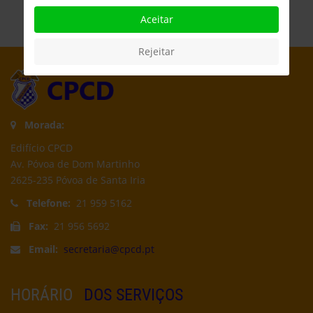
Aceitar
Rejeitar
Morada:
Edifício CPCD
Av. Póvoa de Dom Martinho
2625-235 Póvoa de Santa Iria
Telefone:
21 959 5162
Fax:
21 956 5692
Email:
secretaria@cpcd.pt
HORÁRIO
DOS SERVIÇOS