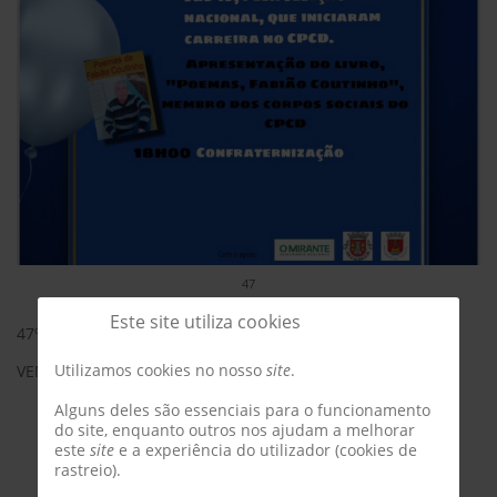
47
Este site utiliza cookies
47º ANIVERSÁRIO
Utilizamos cookies no nosso
site
.
VEM FESTEJAR CONNOSCO
Alguns deles são essenciais para o funcionamento
do site, enquanto outros nos ajudam a melhorar
este
site
e a experiência do utilizador (cookies de
rastreio).