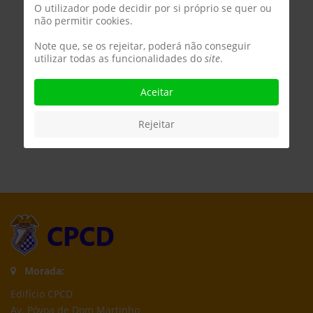
O utilizador pode decidir por si próprio se quer ou
não permitir cookies.
Note que, se os rejeitar, poderá não conseguir
utilizar todas as funcionalidades do
site
.
Aceitar
Rejeitar
Morada:
Edifício CPCD
Av. Póvoa de Dom Martinho