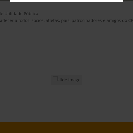
e Utilidade Pública.
ecer a todos, sócios, atletas, pais, patrocinadores e amigos do C