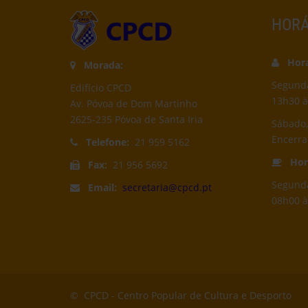
HORÁ
Horár
Morada:
Segunda-
Edifício CPCD
13h30 à
Av. Póvoa de Dom Martinho
2625-235 Póvoa de Santa Iria
Sábado,
Encerr
Telefone:
21 959 5162
Horá
Fax:
21 956 5692
Segunda
Email:
secretaria@cpcd.pt
08h00 à
© CPCD -
Centro Popular de Cultura e Desporto