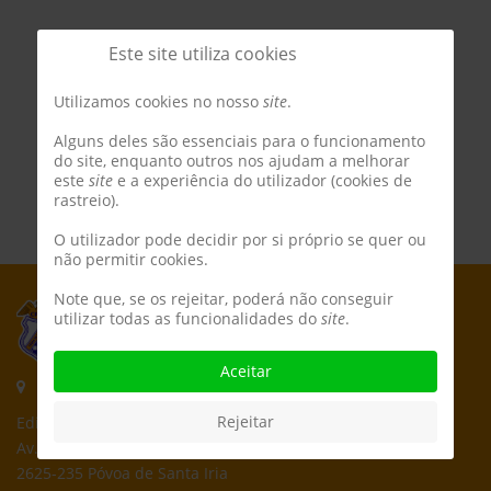
Este site utiliza cookies
Utilizamos cookies no nosso
site
.
Alguns deles são essenciais para o funcionamento
do site, enquanto outros nos ajudam a melhorar
este
site
e a experiência do utilizador (cookies de
rastreio).
O utilizador pode decidir por si próprio se quer ou
não permitir cookies.
Note que, se os rejeitar, poderá não conseguir
utilizar todas as funcionalidades do
site
.
Aceitar
Morada:
Rejeitar
Edifício CPCD
Av. Póvoa de Dom Martinho
2625-235 Póvoa de Santa Iria