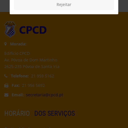
Rejeitar
Morada:
Edifício CPCD
Av. Póvoa de Dom Martinho
2625-235 Póvoa de Santa Iria
Telefone:
21 959 5162
Fax:
21 956 5692
Email:
secretaria@cpcd.pt
HORÁRIO
DOS SERVIÇOS