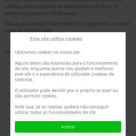
solidária, onde o objetivo vai além do exercicio fisico - é
também um gesto de solidariedade.
TRAGA UM ALIMENTO NÃO PERECÍVEL E AJUDE-NOS A APOIAR
FAMILIAS CARENCIADAS
Este site utiliza cookies
NÃO NECESSITA DE INSCRIÇÃO
Utilizamos cookies no nosso
site
.
Alguns deles são essenciais para o funcionamento
do site, enquanto outros nos ajudam a melhorar
este
site
e a experiência do utilizador (cookies de
rastreio).
O utilizador pode decidir por si próprio se quer ou
não permitir cookies.
Note que, se os rejeitar, poderá não conseguir
utilizar todas as funcionalidades do
site
.
Aceitar