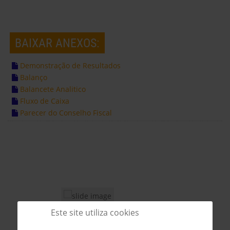
BAIXAR ANEXOS:
Demonstração de Resultados
Balanço
Balancete Analitico
Fluxo de Caixa
Parecer do Conselho Fiscal
Este site utiliza cookies