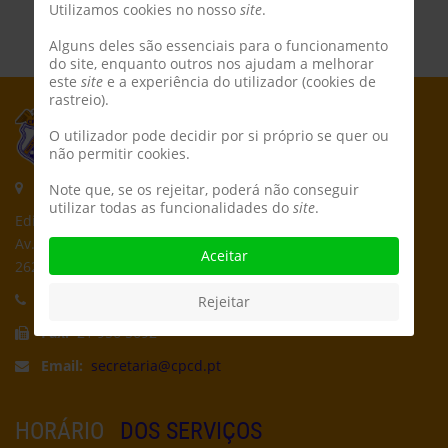
Utilizamos cookies no nosso
site
.
Alguns deles são essenciais para o funcionamento
do site, enquanto outros nos ajudam a melhorar
este
site
e a experiência do utilizador (cookies de
rastreio).
O utilizador pode decidir por si próprio se quer ou
não permitir cookies.
Morada:
Note que, se os rejeitar, poderá não conseguir
utilizar todas as funcionalidades do
site
.
Edifício CPCD
Av. Póvoa de Dom Martinho
Aceitar
2625-235 Póvoa de Santa Iria
Telefone:
21 959 5162
Rejeitar
Fax:
21 956 5692
Email:
secretaria@cpcd.pt
HORÁRIO
DOS SERVIÇOS