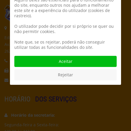
do site, enquanto outros nos ajudam a melhorar
este
site
e a experiência do utilizador (cookies de
rastreio).
O utilizador pode decidir por si próprio se quer ou
Morada:
não permitir cookies.
Edifício CPCD
Note que, se os rejeitar, poderá não conseguir
Av. Póvoa de Dom Martinho
utilizar todas as funcionalidades do
site
.
2625-235 Póvoa de Santa Iria
Telefone:
21 959 5162
Aceitar
Fax:
21 956 5692
Rejeitar
Email:
secretaria@cpcd.pt
HORÁRIO
DOS SERVIÇOS
Horário da secretaria:
Segunda-feira a Sexta-feira: