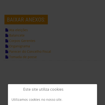
BAIXAR ANEXOS:
Ata eleições
Balancete
Corpos Gerentes
Organigrama
Parecer do Concelho Fiscal
Tomada de posse
Este site utiliza cookies
Utilizamos cookies no nosso
site
.