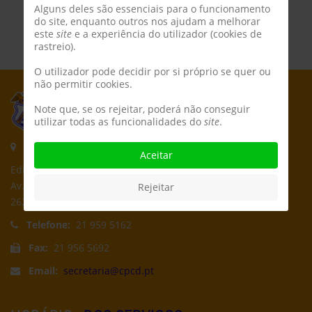
Alguns deles são essenciais para o funcionamento
do site, enquanto outros nos ajudam a melhorar
este
site
e a experiência do utilizador (cookies de
rastreio).
O utilizador pode decidir por si próprio se quer ou
não permitir cookies.
Note que, se os rejeitar, poderá não conseguir
utilizar todas as funcionalidades do
site
.
Morada:
Aceitar
Edifício CPCD
Av. Póvoa de Dom Martinho
Rejeitar
2625-235 Póvoa de Santa Iria
Telefone:
21 959 5162
Fax:
21 956 5692
Email:
secretaria@cpcd.pt