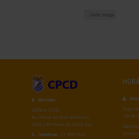
HORÁ
Horár
Morada:
Segunda-
Edifício CPCD
13h30 à
Av. Póvoa de Dom Martinho
2625-235 Póvoa de Santa Iria
Sábado,
Encerr
Telefone:
21 959 5162