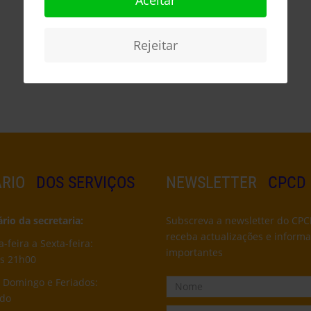
Aceitar
Rejeitar
RIO
DOS SERVIÇOS
NEWSLETTER
CPCD
io da secretaria:
Subscreva a newsletter do CPC
receba actualizações e inform
feira a Sexta-feira:
importantes
s 21h00
 Domingo e Feriados:
ado