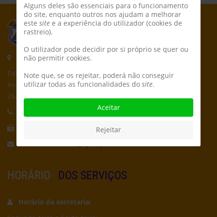
Alguns deles são essenciais para o funcionamento
do site, enquanto outros nos ajudam a melhorar
este
site
e a experiência do utilizador (cookies de
rastreio).
O utilizador pode decidir por si próprio se quer ou
Morada:
não permitir cookies.
Edifício CPCD
Note que, se os rejeitar, poderá não conseguir
utilizar todas as funcionalidades do
site
.
Av. Póvoa de Dom Martinho
2625-235 Póvoa de Santa Iria
Aceitar
Telefone:
21 959 5162
Fax:
21 956 5692
Rejeitar
Email:
secretaria@cpcd.pt
HORÁRIO
DOS SERVIÇOS
Horário da secretaria: