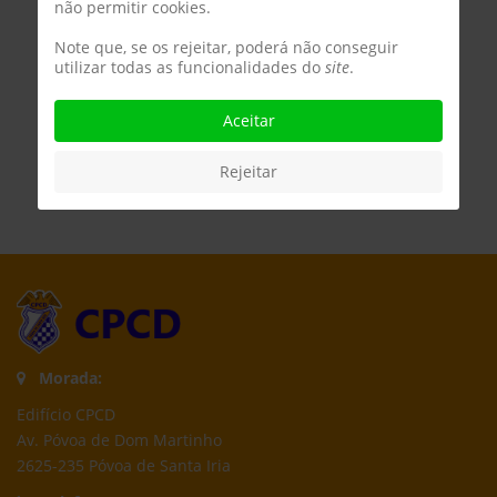
não permitir cookies.
Note que, se os rejeitar, poderá não conseguir
utilizar todas as funcionalidades do
site
.
Aceitar
Rejeitar
Morada:
Edifício CPCD
Av. Póvoa de Dom Martinho
2625-235 Póvoa de Santa Iria