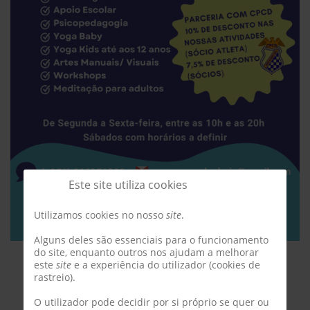
Este site utiliza cookies
Utilizamos cookies no nosso
site
.
Alguns deles são essenciais para o funcionamento
do site, enquanto outros nos ajudam a melhorar
este
site
e a experiência do utilizador (cookies de
rastreio).
O utilizador pode decidir por si próprio se quer ou