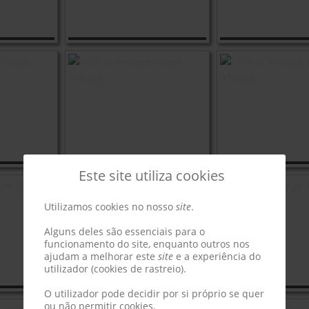
Este site utiliza cookies
Utilizamos cookies no nosso
site
.
Alguns deles são essenciais para o
funcionamento do site, enquanto outros nos
ajudam a melhorar este
site
e a experiência do
utilizador (cookies de rastreio).
O utilizador pode decidir por si próprio se quer
ou não permitir cookies.