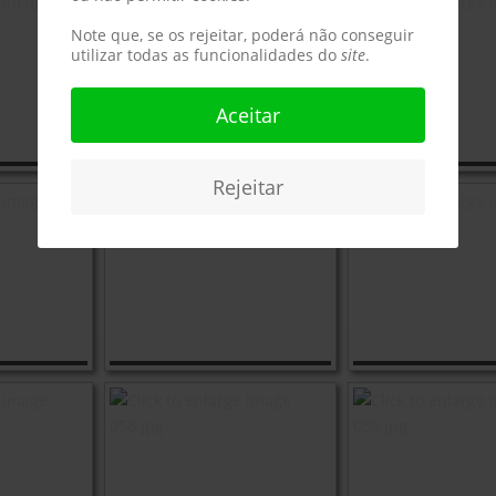
Note que, se os rejeitar, poderá não conseguir
utilizar todas as funcionalidades do
site
.
Aceitar
Rejeitar