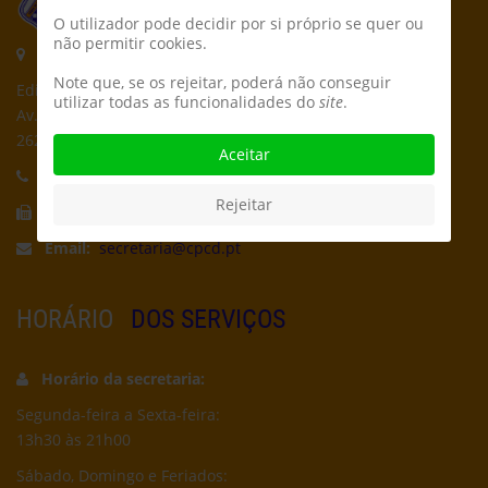
O utilizador pode decidir por si próprio se quer ou
não permitir cookies.
Morada:
Note que, se os rejeitar, poderá não conseguir
Edifício CPCD
utilizar todas as funcionalidades do
site
.
Av. Póvoa de Dom Martinho
2625-235 Póvoa de Santa Iria
Aceitar
Telefone:
21 959 5162
Rejeitar
Fax:
21 956 5692
Email:
secretaria@cpcd.pt
HORÁRIO
DOS SERVIÇOS
Horário da secretaria:
Segunda-feira a Sexta-feira:
13h30 às 21h00
Sábado, Domingo e Feriados: