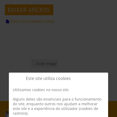
BAIXAR ANEXOS:
Plano de Atividades 2026
Este site utiliza cookies
Utilizamos cookies no nosso
site
.
Alguns deles são essenciais para o funcionamento
do site, enquanto outros nos ajudam a melhorar
este
site
e a experiência do utilizador (cookies de
rastreio).