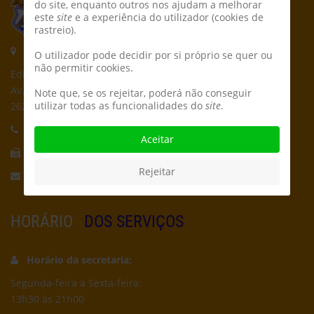
do site, enquanto outros nos ajudam a melhorar
este
site
e a experiência do utilizador (cookies de
rastreio).
Morada:
O utilizador pode decidir por si próprio se quer ou
não permitir cookies.
Edifício CPCD
Av. Póvoa de Dom Martinho
Note que, se os rejeitar, poderá não conseguir
utilizar todas as funcionalidades do
site
.
2625-235 Póvoa de Santa Iria
Telefone:
21 959 5162
Aceitar
Fax:
21 956 5692
Rejeitar
Email:
secretaria@cpcd.pt
HORÁRIO
DOS SERVIÇOS
Horário da secretaria:
Segunda-feira a Sexta-feira:
13h30 às 21h00