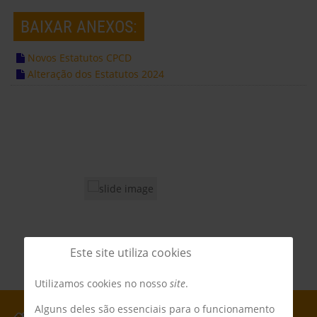
BAIXAR ANEXOS:
Novos Estatutos CPCD
Alteração dos Estatutos 2024
Este site utiliza cookies
Utilizamos cookies no nosso
site
.
Alguns deles são essenciais para o funcionamento