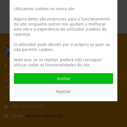
Utilizamos cookies no nosso
site
.
Alguns deles são essenciais para o funcionamento
do site, enquanto outros nos ajudam a melhorar
este
site
e a experiência do utilizador (cookies de
rastreio).
O utilizador pode decidir por si próprio se quer ou
não permitir cookies.
Note que, se os rejeitar, poderá não conseguir
utilizar todas as funcionalidades do
site
.
Morada:
Edifício CPCD
Aceitar
Av. Póvoa de Dom Martinho
2625-235 Póvoa de Santa Iria
Rejeitar
Telefone:
21 959 5162
Fax:
21 956 5692
Email:
secretaria@cpcd.pt