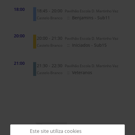
18:00
18:45 - 20:00
Pavilhão Escola D. Martinho Vaz
:: Benjamins - Sub11
Castelo Branco
20:00
20:00 - 21:30
Pavilhão Escola D. Martinho Vaz
:: Iniciados - Sub15
Castelo Branco
21:00
21:30 - 22:30
Pavilhão Escola D. Martinho Vaz
:: Veteranos
Castelo Branco
Este site utiliza cookies