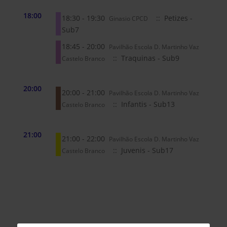
18:00
18:30 - 19:30
:: Petizes -
Ginasio CPCD
Sub7
18:45 - 20:00
Pavilhão Escola D. Martinho Vaz
:: Traquinas - Sub9
Castelo Branco
20:00
20:00 - 21:00
Pavilhão Escola D. Martinho Vaz
:: Infantis - Sub13
Castelo Branco
21:00
21:00 - 22:00
Pavilhão Escola D. Martinho Vaz
:: Juvenis - Sub17
Castelo Branco