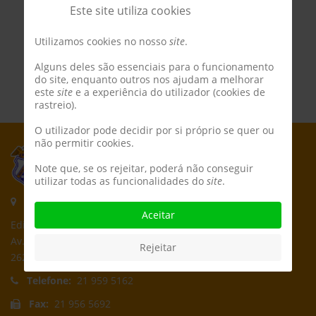
Este site utiliza cookies
Utilizamos cookies no nosso
site
.
Alguns deles são essenciais para o funcionamento
do site, enquanto outros nos ajudam a melhorar
este
site
e a experiência do utilizador (cookies de
rastreio).
O utilizador pode decidir por si próprio se quer ou
não permitir cookies.
Note que, se os rejeitar, poderá não conseguir
utilizar todas as funcionalidades do
site
.
Morada:
Aceitar
Edifício CPCD
Av. Póvoa de Dom Martinho
Rejeitar
2625-235 Póvoa de Santa Iria
Telefone:
21 959 5162
Fax:
21 956 5692