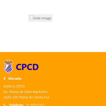
Morada:
Edifício CPCD
Av. Póvoa de Dom Martinho
2625-235 Póvoa de Santa Iria
Telefone:
21 959 5162